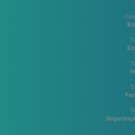
Gr
En
T
En
T
V
T
Fa
T
Segurança