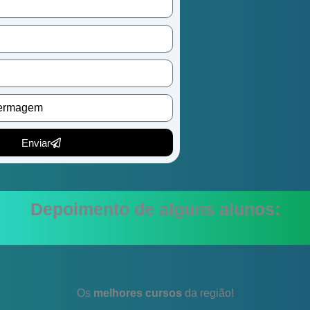
Enviar
Depoimento de alguns alunos:
Os
melhores cursos
da região!