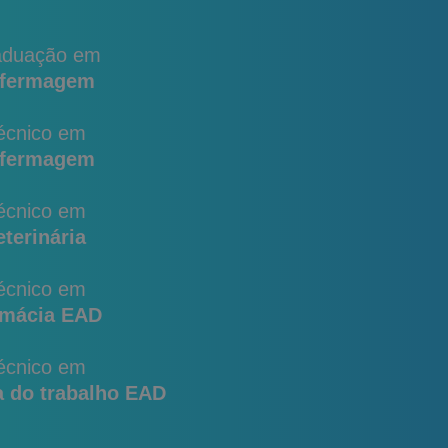
aduação em
fermagem
écnico em
fermagem
écnico em
eterinária
écnico em
rmácia EAD
écnico em
 do trabalho EAD