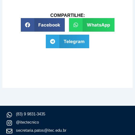
COMPARTILHE:
Facebook
WhatsApp
Telegram
(83) 9 9831-3435
@itectecnico
secretaria.patos@itec.edu.br