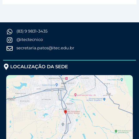
(83) 9 9831-3435
@itectecnico
secretaria.patos@itec.edu.br
LOCALIZAÇÃO DA SEDE