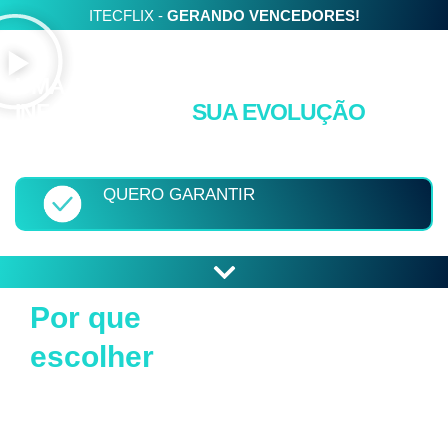
ITECFLIX -
GERANDO VENCEDORES!
UMA METODOLOGIA DE ENSINO
INFALÍVEL PARA
SUA EVOLUÇÃO
Diga adeus aos medos
que impedem seu crescimento e
evolução, tanto pessoal quanto profissional.
QUERO GARANTIR
Por que
escolher
a ITECFLIX
para sua