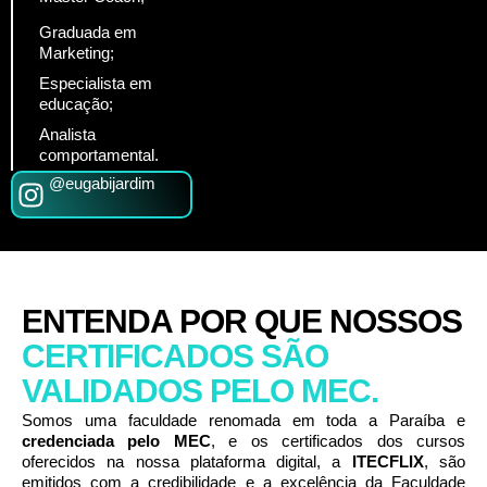
Graduada em
Marketing;
Especialista em
educação;
Analista
comportamental.
@eugabijardim
ENTENDA POR QUE NOSSOS
CERTIFICADOS SÃO
VALIDADOS PELO MEC.
Somos uma faculdade renomada em toda a Paraíba e
credenciada pelo MEC
, e os certificados dos cursos
oferecidos na nossa plataforma digital, a
ITECFLIX
, são
emitidos com a credibilidade e a excelência da Faculdade