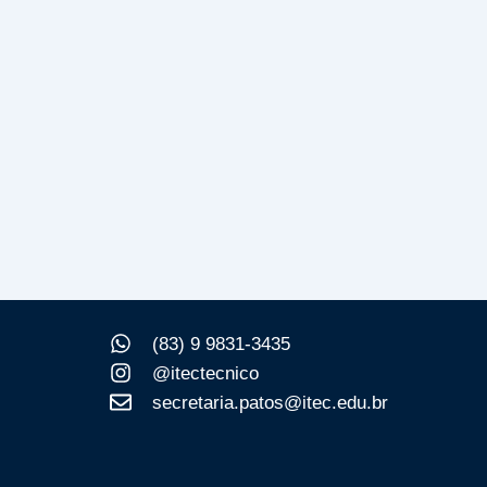
(83) 9 9831-3435
@itectecnico
secretaria.patos@itec.edu.br