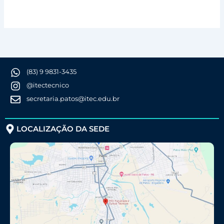
(83) 9 9831-3435
@itectecnico
secretaria.patos@itec.edu.br
LOCALIZAÇÃO DA SEDE